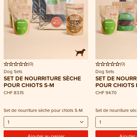
(
0
)
(
0
)
Dog Sets
Dog Sets
SET DE NOURRITURE SÈCHE
SET DE NOURR
POUR CHIOTS S-M
POUR CHIOTS 
CHF 83.15
CHF 94.70
Set de nourriture sèche pour chiots S-M
Set de nourriture sè
Ajouter au panier
Ajouter 