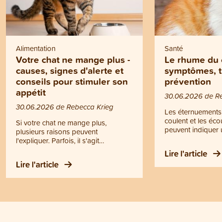
Alimentation
Santé
Votre chat ne mange plus -
Le rhume du 
causes, signes d'alerte et
symptômes, t
conseils pour stimuler son
prévention
appétit
30.06.2026 de R
30.06.2026 de Rebecca Krieg
Les éternuements,
coulent et les éc
Si votre chat ne mange plus,
peuvent indiquer 
plusieurs raisons peuvent
Il ne s’agit toutef
l'expliquer. Parfois, il s'agit
rhume, mais d’un
simplement d'un comportement
Lire l'article
contagieuse des v
passager. Dans d'autres cas, une
Lire l'article
supérieures. Le r
perte d'appétit peut être le signe
devenir dangereux
d'un problème de santé. Mais
chatons, les chats
quand quelques gestes simples
animaux affaiblis.
suffisent-ils à stimuler son appétit, et
d’écoulements pur
quand faut-il consulter un vétérinaire
difficultés respira
? Vous trouverez les réponses à ces
d’appétit ou de gr
questions dans cet article.