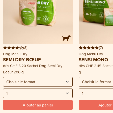
(
8
)
(
7
)
Dog Menu Dry
Dog Menu Dry
SEMI DRY BŒUF
SENSI MONO
dès
CHF 5.20
Sachet Dog Semi Dry
dès
CHF 2.45
Sache
Boeuf 200 g
g
Ajouter au panier
Ajouter 